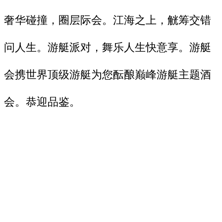
奢华碰撞，圈层际会。江海之上，觥筹交错
问人生。游艇派对，舞乐人生快意享。游艇
会携世界顶级游艇为您酝酿巅峰游艇主题酒
会。恭迎品鉴。